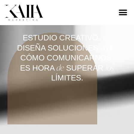
que
ESTUDIO CREATIVO
sobre
DISEÑA SOLUCIONES
CÓMO COMUNICARNOS.
de
los
ES HORA
SUPERAR
LÍMITES.